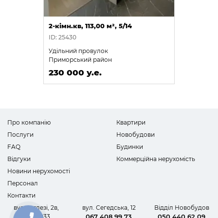
2-кімн.кв, 113,00 м², 5/14
ID: 25430
Удільний провулок
Приморський район
230 000 у.е.
Про компанію
Квартири
Послуги
Новобудови
FAQ
Будинки
Відгуки
Коммерційна нерухомість
Новини нерухомості
Персонал
Контакти
вул. Інглезі, 2в,
вул. Сегедська, 12
Відділ Новобудов
офіс 1033
067 408 99 73
050 440 62 09