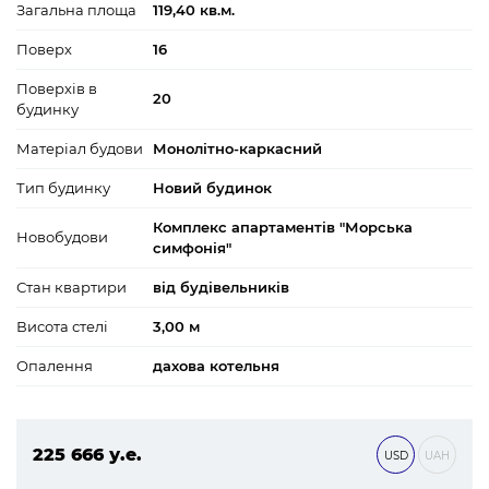
Загальна площа
119,40 кв.м.
Поверх
16
Поверхів в
20
будинку
Матеріал будови
Монолітно-каркасний
Тип будинку
Новий будинок
Комплекс апартаментів "Морська
Новобудови
симфонія"
Стан квартири
від будівельників
Висота стелі
3,00 м
Опалення
дахова котельня
225 666 у.е.
USD
UAH
9 703 638 ₴