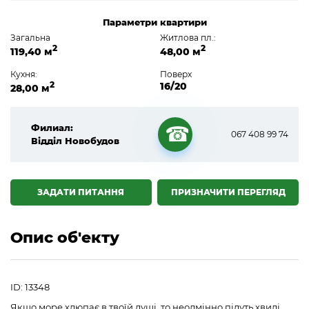
Параметри квартири
Загальна
Житлова пл.:
2
2
119,40 м
48,00 м
Кухня:
Поверх
2
16/20
28,00 м
Филиал:
067 408 99 74
Відділ Новобудов
☎
ЗАДАТИ ПИТАННЯ
ПРИЗНАЧИТИ ПЕРЕГЛЯД
Опис об'екту
ID: 13348
Якщо море хлюпає в твоїй душі, то неодмінно підуть хвилі