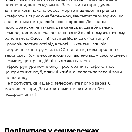
натхнення, виплескуючи на берег життя гарні думки.
Елітний комплекс на березі моря з підвищеним рівнем
комфорту, з гарною набережною, закритою територією, що
знаходиться під цілодобовою охороною. Дві спальні,
простора кухня-вітальня, два санвузли, дві вбиральні,
комора, хол. Комплекс розташований в елітному житловому
районі міста Одеса – 8-ї станції Великого Фонтану. У
кроковій доступності від Аркадії, 15 хвилин їзди від
історичного центру міста та 20 хвилин від міжнародного
аеропорту. Комплекс знаходиться далеко від міського шуму, і
в самому центрі подій літнього життя міста.
Інфраструктура комплексу – ресторани та кафе, фітнес
центри та яхт-клуб, пляжні клуби, аквапарк та зелені зони
відпочинку.
Не пропустіть свій шанс, телефонуйте прямо зараз! Є
можливість придбати апартаменти на виплат без
подорожчання!
Поділитися у соцмережах