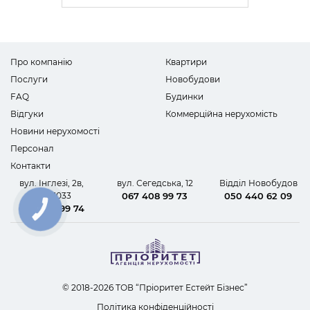
Про компанію
Квартири
Послуги
Новобудови
FAQ
Будинки
Відгуки
Коммерційна нерухомість
Новини нерухомості
Персонал
Контакти
вул. Інглезі, 2в,
вул. Сегедська, 12
Відділ Новобудов
офіс 1033
067 408 99 73
050 440 62 09
067 408 99 74
КНОПКА
ЗВ'ЯЗКУ
© 2018-2026 ТОВ “Пріоритет Естейт Бізнес”
Політика конфіденційності