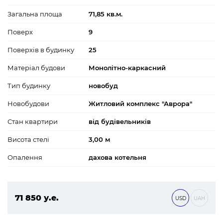
Загальна площа
71,85 кв.м.
Поверх
9
Поверхів в будинку
25
Матеріал будови
Монолітно-каркасний
Тип будинку
новобуд
Новобудови
Житловий комплекс "Аврора"
Стан квартири
від будівельників
Висота стелі
3,00 м
Опалення
дахова котельня
71 850 у.е.
USD
UAH
3 089 550 ₴