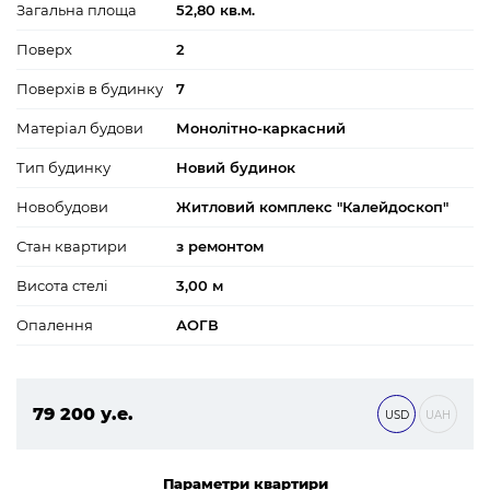
Загальна площа
52,80 кв.м.
Поверх
2
Поверхів в будинку
7
Матеріал будови
Монолітно-каркасний
Тип будинку
Новий будинок
Новобудови
Житловий комплекс "Калейдоскоп"
Стан квартири
з ремонтом
Висота стелі
3,00 м
Опалення
АОГВ
79 200 у.е.
USD
UAH
3 405 600 ₴
Параметри квартири