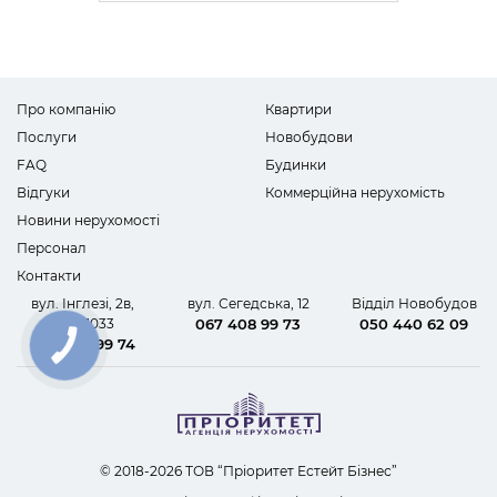
Про компанію
Квартири
Послуги
Новобудови
FAQ
Будинки
Відгуки
Коммерційна нерухомість
Новини нерухомості
Персонал
Контакти
вул. Інглезі, 2в,
вул. Сегедська, 12
Відділ Новобудов
офіс 1033
067 408 99 73
050 440 62 09
067 408 99 74
КНОПКА
ЗВ'ЯЗКУ
© 2018-2026 ТОВ “Пріоритет Естейт Бізнес”