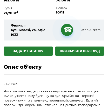
142,00 м
70,00 м
Кухня:
Поверх
2
10/11
21,70 м
Филиал:
вул. Інглезі, 2в, офіс
067 408 99 74
1033
☎
ЗАДАТИ ПИТАННЯ
ПРИЗНАЧИТИ ПЕРЕГЛЯД
Опис об'екту
Id - 11924
Чотирикімнатна дворівнева квартира загальною площею
142 кв. у цегляному будинку на вул. Армійська. Перший
поверх - кухня з вітальнею, передпокій, санвузол. Другий
поверх – три окремі кімнати: кабінет, дитяча, господарська