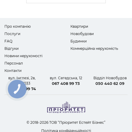
Про компанію
Квартири
Послуги
Новобудови
FAQ
Будинки
Відгуки
Коммерційна нерухомість
Новини нерухомості
Персонал
Контакти
вул. Інглезі, 2в,
вул. Сегедська, 12
Відділ Новобудов
офіс 1033
067 408 99 73
050 440 62 09
067 408 99 74
КНОПКА
ЗВ'ЯЗКУ
© 2018-2026 ТОВ “Пріоритет Естейт Бізнес”
Політика конфіденційності