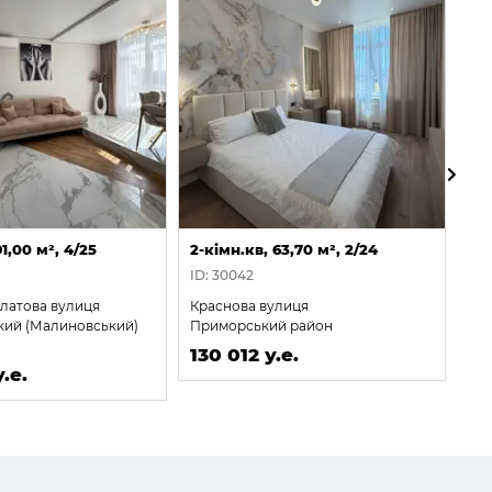
91,00 м², 4/25
2-кімн.кв, 63,70 м², 2/24
2-к
ID: 30042
ID:
ілатова вулиця
Краснова вулиця
Кр
кий (Малиновський)
Приморський район
Пр
130 012 у.е.
13
.е.