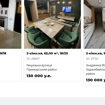
 9/18
2-кімн.кв, 62,00 м², 18/25
2-кімн.кв, 
ID: 29857
ID: 27741
Генуезька вулиця
Академіка Ф
Приморський район
Хаджибейсь
район
130 000 у.е.
130 000 у