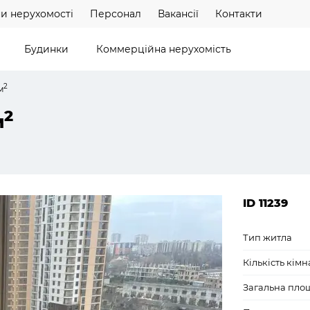
и нерухомості
Персонал
Вакансії
Контакти
Будинки
Коммерційна нерухомість
2
м
2
м
ID 11239
Тип житла
Кількість кімн
Загальна пло