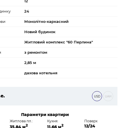
12
динку
24
ови
Монолітно-каркасний
Новий будинок
Житловий комплекс "60 Перлина"
и
з ремонтом
2,85 м
дахова котельня
.е.
USD
UAH
0 ₴
Параметри квартири
Житлова пл.:
Кухня:
Поверх
2
2
12/24
35,84 м
11,66 м