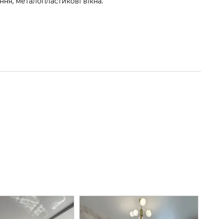
ння, металопластикові вікна.