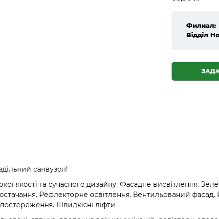
Филиал:
Відділ Н
ЗАД
здільний санвузол!
кої якості та сучасного дизайну. Фасадне висвітлення. Зе
остачання. Рефлекторне освітлення. Вентильований фасад. 
спостереження. Швидкісні ліфти