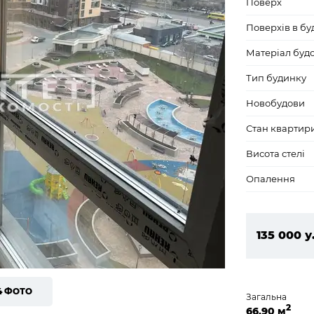
Поверх
Поверхів в бу
Матеріал буд
Тип будинку
Новобудови
Стан квартир
Висота стелі
Опалення
135 000 у
5 805 00
4 ФОТО
Загальна
2
66,90 м