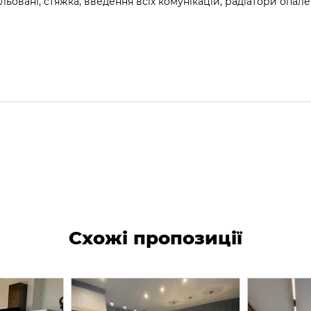
льовані, стяжка, введення всіх комунікацій, радіатори опале
Схожі пропозиції