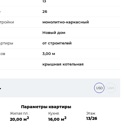
13
е
26
тройки
монолитно-каркасный
Новый дом
артиры
от строителей
ков
3,00 м
крышная котельная
.
USD
UAH
 ₴
Параметры квартиры
Жилая пл.:
Кухня:
Этаж
2
2
13/26
20,00 м
16,00 м