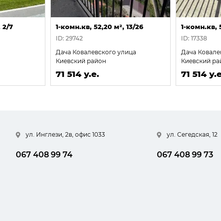
 2/7
1-комн.кв, 52,20 м², 13/26
1-комн.кв, 
ID: 29742
ID: 17338
Дача Ковалевского улица
Дача Ковале
Киевский район
Киевский ра
71 514 у.е.
71 514 у.е
ул. Инглези, 2в, офис 1033
ул. Сегедская, 12
067 408 99 74
067 408 99 73