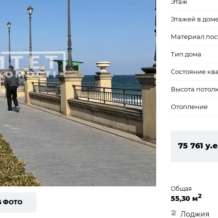
Этаж
Этажей в дом
Материал пос
Тип дома
Состояние кв
Высота потол
Отопление
75 761 у.е
3 257 723
Общая
2
55,30 м
6 ФОТО
Лоджия