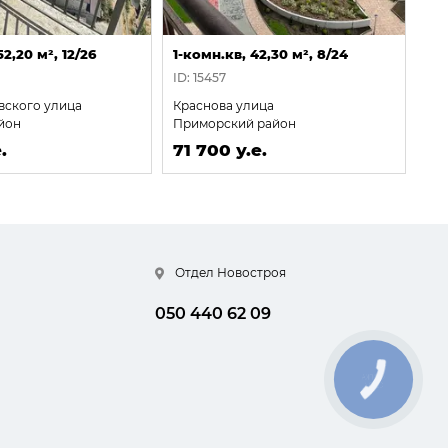
52,20 м², 12/26
1-комн.кв, 42,30 м², 8/24
1-к
ID: 15457
ID:
вского улица
Краснова улица
Ше
йон
Приморский район
Пр
.
71 700 у.е.
72
Отдел Новостроя
050 440 62 09