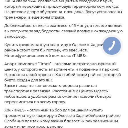
ЖК “Акварель-4” сделал же акцент на соседском парке,
который переходит в придомовую территорию комплекса.
На детском дворе обустроена площадка, будут установлены
тренажеры, а еще зоны отдыха.
До ближайшего пляжа ехать всего 15 минут, в теплые деньки
вы получите заряд бодрости, свежий воздух и охлаждающую
атмосферу.
Купить трехкомнатную квартиру в Одессе в Хаджибейском
районе стоит хотя бы потому, что здесь есть
Многофункциональный комплекс «TIMES».
Апарт-комплекс “Times” - это административно-офисный
центр, у которого есть апартаменты и подземный паркинг.
Находится такой проект в Хаджибейвском районе, который
будто создан для это ЖК.
Здесь находятся автовокзалы, хорошо развитая
транспортная развязка. Расстояние к Центру Одессы
небольшое, а удобное расположение позволит быстро
передвигаться по всему городу.
ЖК «TIMES» - отличный выбор для решения купить
трехкомнатную квартиру в Одессе в Хаджибейском районе.
Особенно для тех, кому важна близость к рекреационным
зонам и личное пространство.