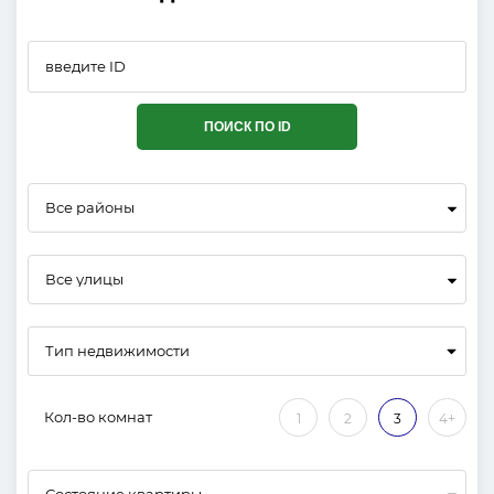
ПОИСК ПО ID
Все районы
Все улицы
Кол-во комнат
1
2
3
4+
Состояние квартиры