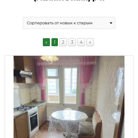
«
1
2
3
4
»