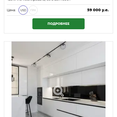
59 000 у.е.
Цена:
USD
ГРН
2 537 000 ₴
ПОДРОБНЕЕ