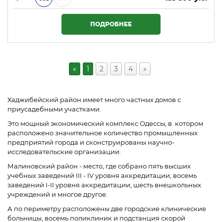
5 753 400 ₴
ПОДРОБНЕЕ
«
1
2
3
4
»
Хаджибейский район имеет много частных домов с
приусадебными участками.
Это мощный экономический комплекс Одессы, в котором
расположено значительное количество промышленных
предприятий города и сконструированы научно-
исследовательские организации.
Малиновский район - место, где собрано пять высших
учебных заведений III - IV уровня аккредитации, восемь
заведений I-II уровня аккредитации, шесть внешкольных
учреждений и многое другое.
А по периметру расположены две городские клинические
больницы, восемь поликлиник и подстанция скорой