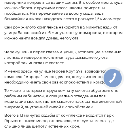
наверняка понравится вашим детям. Это особое место, куда
можно сбегать с друзьями после школы, поиграть и
пообщаться. Не переживайте за дорогу сюда, ведь
ближайшая школа находится всего в радиусе 1,5 километра.
Сам дом жилого комплекса находится в 5 минутах езды от
улицы Балковской и в 6 минутах от супермаркета, в котором
можно найти все для домашнего уюта.
Черёмушки- а перед глазами улицы, утопающие в зеленых
листьях, и невероятно сильная аура домашнего уюта,
которой так иногда не хватает.
Именно здесь, на улице Героев Крут, 27а, возводится жилой
комплекс “Аврора”- место для тех, кому жизненно
необходимо иметь свой оазис спокойствия и комфорта.
То место, в котором вторую комнату хочется обустроить не
рабочим кабинетом, а специально отведенным для
медитации местом, где вы сможете насыщаться жизненной
энергией, внутренней силой и спокойствием.
Всего в 13 минутах ходьбы от комплекса находится парк
Горького - тихое место, отвлекающее от суеты, место, где
слышно лишь шепот лиственных крон.