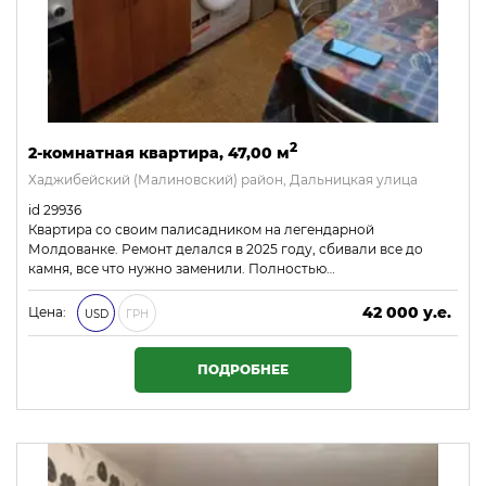
2
2-комнатная квартира, 47,00 м
Хаджибейский (Малиновский) район, Дальницкая улица
id 29936
Квартира со своим палисадником на легендарной
Молдованке. Ремонт делался в 2025 году, сбивали все до
камня, все что нужно заменили. Полностью…
42 000 у.е.
Цена:
USD
ГРН
1 806 000 ₴
ПОДРОБНЕЕ