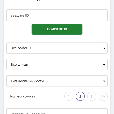
ПОИСК ПО ID
Все районы
Все улицы
Кол-во комнат
1
2
3
4+
Состояние квартиры