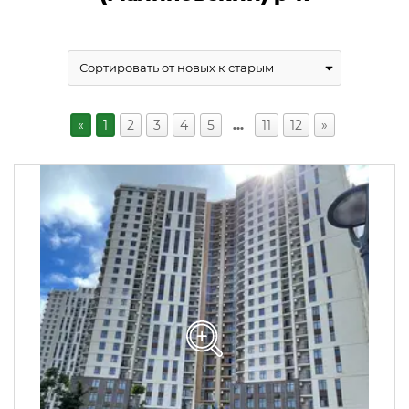
«
1
2
3
4
5
…
11
12
»