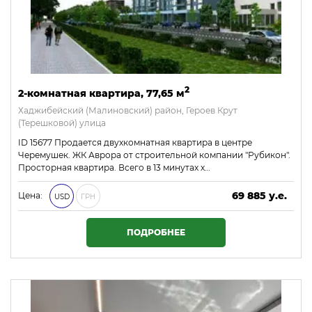
2
2-комнатная квартира, 77,65 м
Хаджибейский (Малиновский) район, Героев Крут
(Терешковой) улица
ID 15677 Продается двухкомнатная квартира в центре
Черемушек. ЖК Аврора от строительной компании "Рубикон".
Просторная квартира. Всего в 13 минутах х…
69 885 у.е.
Цена:
USD
ГРН
3 005 055 ₴
ПОДРОБНЕЕ