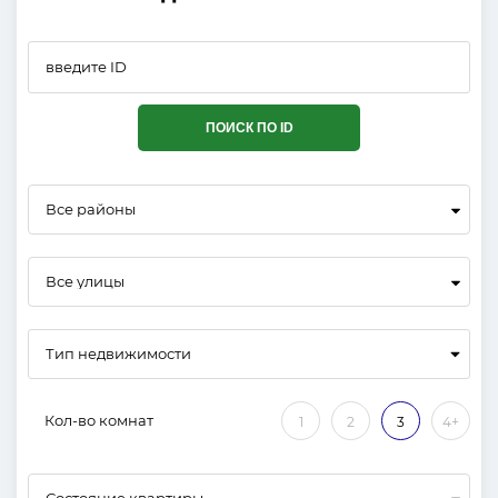
ПОИСК ПО ID
Все районы
Все улицы
Кол-во комнат
1
2
3
4+
Состояние квартиры