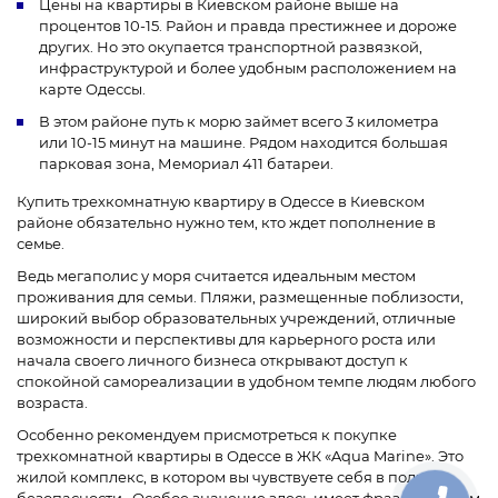
Цены на квартиры в Киевском районе выше на
процентов 10-15. Район и правда престижнее и дороже
других. Но это окупается транспортной развязкой,
инфраструктурой и более удобным расположением на
карте Одессы.
В этом районе путь к морю займет всего 3 километра
или 10-15 минут на машине. Рядом находится большая
парковая зона, Мемориал 411 батареи.
Купить трехкомнатную квартиру в Одессе в Киевском
районе обязательно нужно тем, кто ждет пополнение в
семье.
Ведь мегаполис у моря считается идеальным местом
проживания для семьи. Пляжи, размещенные поблизости,
широкий выбор образовательных учреждений, отличные
возможности и перспективы для карьерного роста или
начала своего личного бизнеса открывают доступ к
спокойной самореализации в удобном темпе людям любого
возраста.
Особенно рекомендуем присмотреться к покупке
трехкомнатной квартиры в Одессе в ЖК «Aqua Marine». Это
жилой комплекс, в котором вы чувствуете себя в полной
безопасности. Особое значение здесь имеет фраза “мой дом