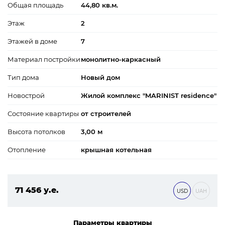
Общая площадь
44,80 кв.м.
Этаж
2
Этажей в доме
7
Материал постройки
монолитно-каркасный
Тип дома
Новый дом
Новострой
Жилой комплекс "MARINIST residence"
Состояние квартиры
от строителей
Высота потолков
3,00 м
Отопление
крышная котельная
71 456 у.е.
USD
UAH
3 072 608 ₴
Параметры квартиры