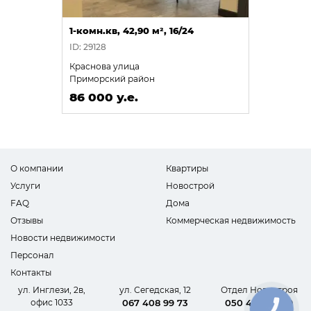
1-комн.кв, 42,90 м², 16/24
ID: 29128
Краснова улица
Приморский район
86 000 у.е.
О компании
Квартиры
Услуги
Новострой
FAQ
Дома
Отзывы
Коммерческая недвижимость
Новости недвижимости
Персонал
Контакты
ул. Инглези, 2в,
ул. Сегедская, 12
Отдел Новостроя
офис 1033
067 408 99 73
050 440 62 09
КНОПКА