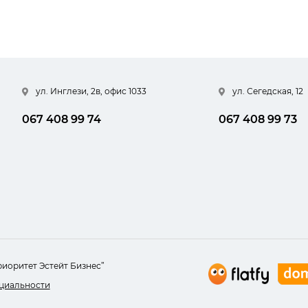
ул. Инглези, 2в, офис 1033
ул. Сегедская, 12
067 408 99 74
067 408 99 73
риоритет Эстейт Бизнес”
циальности