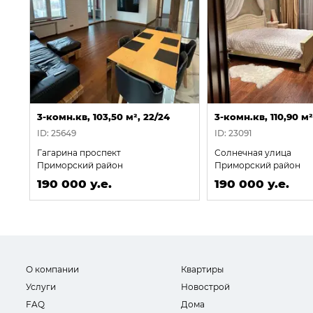
3-комн.кв, 103,50 м², 22/24
3-комн.кв, 110,90 м²
ID: 25649
ID: 23091
Гагарина проспект
Солнечная улица
Приморский район
Приморский район
190 000 у.е.
190 000 у.е.
О компании
Квартиры
Услуги
Новострой
FAQ
Дома