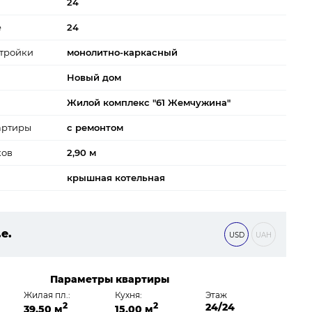
24
е
24
тройки
монолитно-каркасный
Новый дом
Жилой комплекс "61 Жемчужина"
артиры
с ремонтом
ков
2,90 м
крышная котельная
.е.
USD
UAH
 ₴
Параметры квартиры
Жилая пл.:
Кухня:
Этаж
2
2
24/24
39,50 м
15,00 м