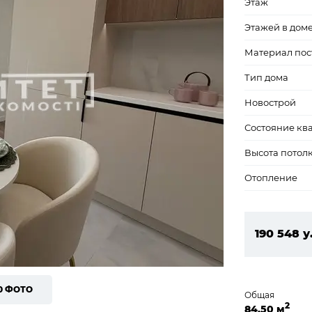
Этаж
Этажей в дом
Материал пос
Тип дома
Новострой
Состояние кв
Высота потол
Отопление
190 548 у
8 193 564
0 ФОТО
Общая
2
84,50 м