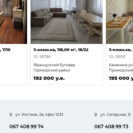
, 7/10
3-комн.кв, 118,00 м², 18/22
3-комн.кв, 
ID: 28786
ID: 29555
Французский бульвар
Каманина ул
Приморский район
Приморский
192 000 у.е.
195 000 у
ул. Инглези, 2в, офис 1033
ул. Сегедская, 12
067 408 99 74
067 408 99 73