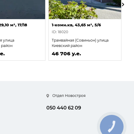
9,10 м², 17/18
1-комн.кв, 43,65 м², 5/6
1-к
ID: 18020
ID:
я улица
Трамвайная (Совиньон) улица
Гер
 район
Киевский район
Ха
ра
е.
46 706 у.е.
46
Отдел Новостроя
050 440 62 09