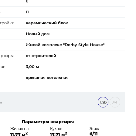
6
е
11
тройки
керамический блок
Новый дом
Жилой комплекс "Derby Style House"
артиры
от строителей
ков
3,00 м
крышная котельная
.
USD
UAH
 ₴
Параметры квартиры
Жилая пл.:
Кухня:
Этаж
2
2
6/11
11,77 м
17,71 м