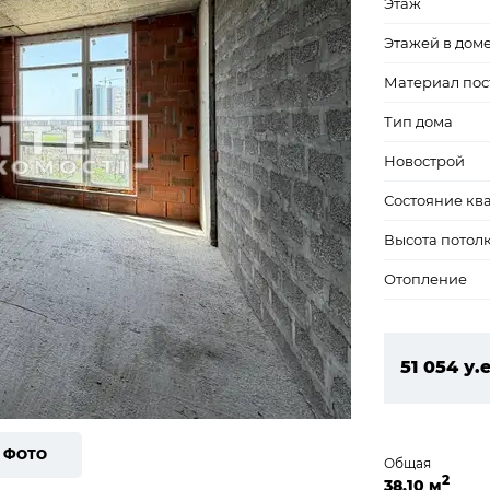
Этаж
Этажей в дом
Материал пос
Тип дома
Новострой
Состояние кв
Высота потол
Отопление
51 054 у.е
2 195 322
8 ФОТО
Общая
2
38,10 м