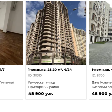
1/7
1-комн.кв, 25,20 м², 4/24
1-комн.кв, 
ID: 30310
ID: 8700
Лиманка)
Генуэзская улица
Дача Ковале
Приморский район
Киевский ра
48 900 у.е.
48 900 у.