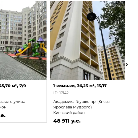
45,70 м², 7/9
1-комн.кв, 36,23 м², 13/17
1-к
ID: 17142
ID:
вского улица
Академика Глушко пр. (Князя
Ака
йон
Ярослава Мудрого)
Яр
Киевский район
Ки
е.
48 911 у.е.
48