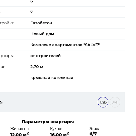
6
е
7
тройки
Газобетон
Новый дом
Комплекс апартаментов "SALVE"
артиры
от строителей
ков
2,70 м
крышная котельная
е.
USD
UAH
 ₴
Параметры квартиры
Жилая пл.:
Кухня:
Этаж
2
2
6/7
12,00 м
16,00 м