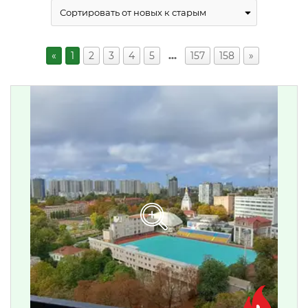
«
1
2
3
4
5
…
157
158
»