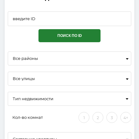
ПОИСК ПО ID
Все районы
Все улицы
Кол-во комнат
1
2
3
4+
Состояние квартиры