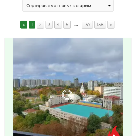
«
1
2
3
4
5
…
157
158
»