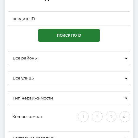
ПОИСК ПО ID
Все районы
Все улицы
Кол-во комнат
1
2
3
4+
Состояние квартиры