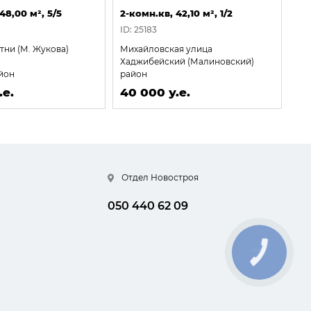
48,00 м², 5/5
2-комн.кв, 42,10 м², 1/2
2-к
ID: 25183
ID:
тни (М. Жукова)
Михайловская улица
Лю
Хаджибейский (Малиновский)
Ки
йон
район
40
.е.
40 000 у.е.
Отдел Новостроя
050 440 62 09