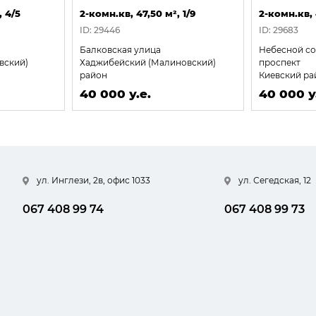
, 4/5
2-комн.кв, 47,50 м², 1/9
2-комн.кв, 
ID: 29446
ID: 29683
Балковская улица
Небесной со
вский)
Хаджибейский (Малиновский)
проспект
район
Киевский ра
40 000 у.е.
40 000 у
ул. Инглези, 2в, офис 1033
ул. Сегедская, 12
067 408 99 74
067 408 99 73