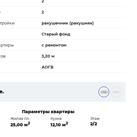
2
е
2
тройки
ракушечник (ракушняк)
Старый фонд
артиры
с ремонтом
ков
3,20 м
АОГВ
е.
USD
UAH
 ₴
Параметры квартиры
Жилая пл.:
Кухня:
Этаж
2
2
2/2
25,00 м
12,10 м