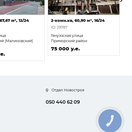
67,67 м², 12/24
2-комн.кв, 60,90 м², 16/24
2-к
ID: 29787
ID:
ица
Генуэзская улица
Да
ий (Малиновский)
Приморский район
Ки
75 000 у.е.
75
е.
Отдел Новостроя
050 440 62 09