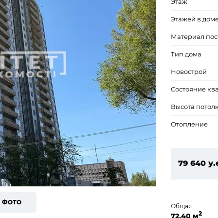
Этаж
Этажей в дом
Материал пос
Тип дома
Новострой
Состояние кв
Высота потол
Отопление
79 640 у.
3 424 52
1 ФОТО
Общая
2
72,40 м