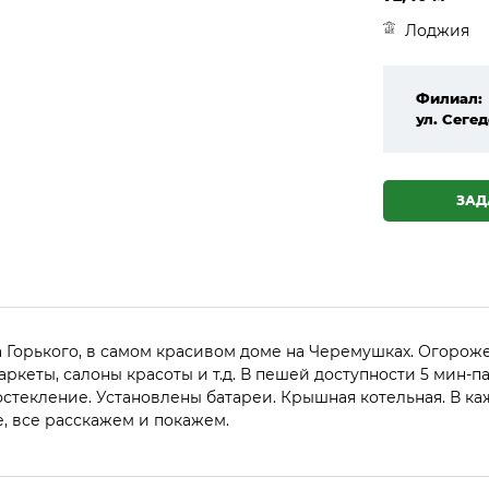
Лоджия
Филиал:
ул. Сегед
ЗАД
рка Горького, в самом красивом доме на Черемушках. Огоро
еты, салоны красоты и т.д. В пешей доступности 5 мин-пар
стекление. Установлены батареи. Крышная котельная. В каж
, все расскажем и покажем.