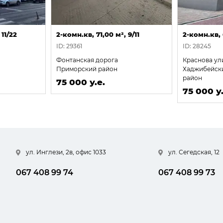
 11/22
2-комн.кв, 71,00 м², 9/11
2-комн.кв, 
ID: 29361
ID: 28245
Фонтанская дорога
Краснова ул
Приморский район
Хаджибейск
район
75 000 у.е.
75 000 у.
ул. Инглези, 2в, офис 1033
ул. Сегедская, 12
067 408 99 74
067 408 99 73