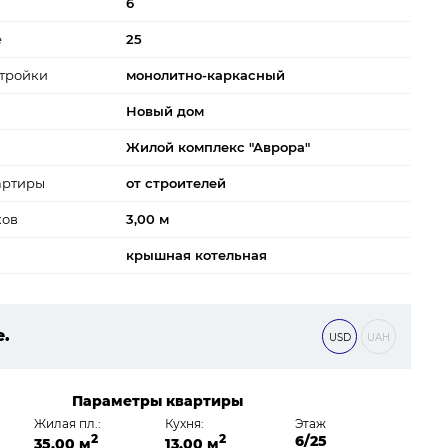
6
е
25
тройки
монолитно-каркасный
Новый дом
Жилой комплекс "Аврора"
артиры
от строителей
ков
3,00 м
крышная котельная
е.
USD
UAH
0 ₴
Параметры квартиры
Жилая пл.:
Кухня:
Этаж
2
2
6/25
35,00 м
13,00 м