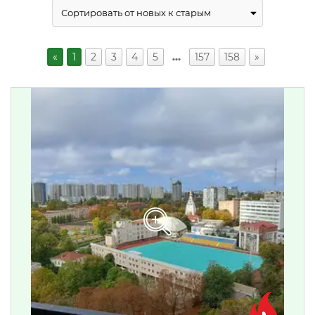
«
1
2
3
4
5
…
157
158
»