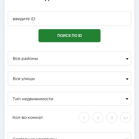
ПОИСК ПО ID
Все районы
Все улицы
Кол-во комнат
1
2
3
4+
Состояние квартиры