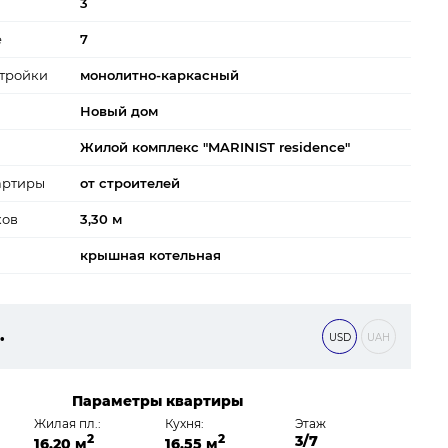
3
е
7
тройки
монолитно-каркасный
Новый дом
Жилой комплекс "MARINIST residence"
артиры
от строителей
ков
3,30 м
крышная котельная
.
USD
UAH
 ₴
Параметры квартиры
Жилая пл.:
Кухня:
Этаж
2
2
3/7
16,20 м
16,55 м