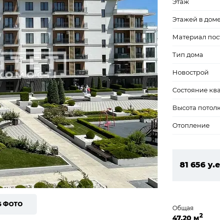
Этаж
Этажей в дом
Материал пос
Тип дома
Новострой
Состояние кв
Высота потол
Отопление
81 656 у.е
3 511 208
6 ФОТО
Общая
2
47,20 м