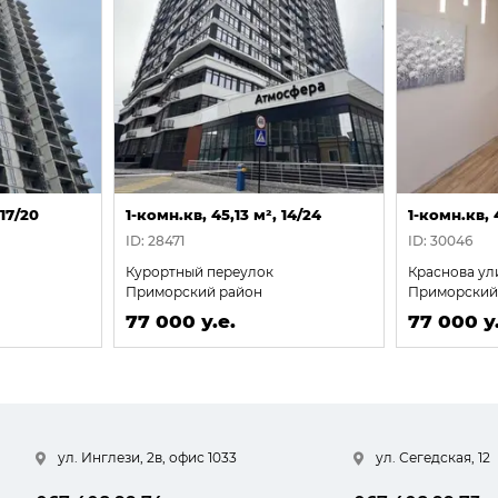
 17/20
1-комн.кв, 45,13 м², 14/24
1-комн.кв, 
ID: 28471
ID: 30046
Курортный переулок
Краснова ул
Приморский район
Приморский
77 000 у.е.
77 000 у.
ул. Инглези, 2в, офис 1033
ул. Сегедская, 12