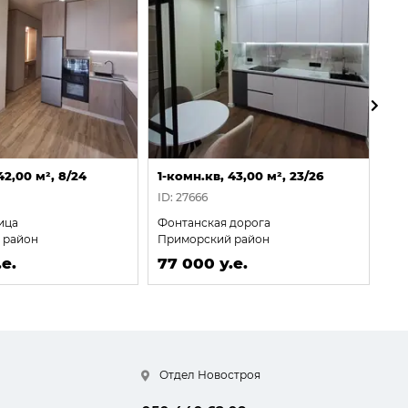
42,00 м², 8/24
1-комн.кв, 43,00 м², 23/26
1-к
ID: 27666
ID:
ица
Фонтанская дорога
Ку
 район
Приморский район
Пр
е.
77 000 у.е.
77
Отдел Новостроя