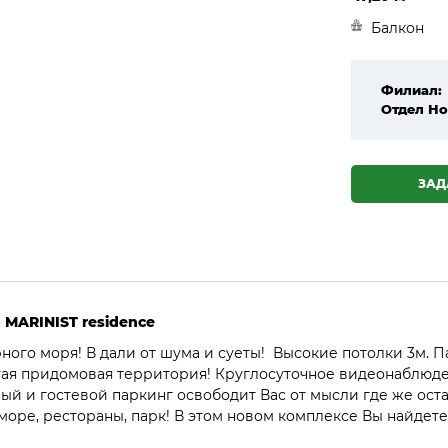
Балкон
Филиал:
Отдел Но
ЗАД
 MARINIST residence
ного моря! В дали от шума и суеты! Высокие потолки 3м. 
тая придомовая территория! Круглосуточное видеонаблюде
ый и гостевой паркинг освободит Вас от мысли где же ост
море, рестораны, парк! В этом новом комплексе Вы найдет