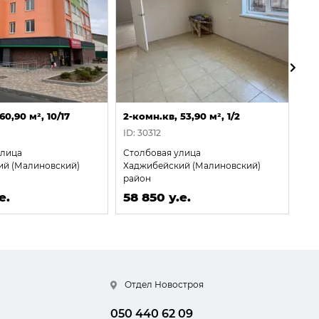
60,90 м², 10/17
2-комн.кв, 53,90 м², 1/2
2-к
ID: 30312
ID:
улица
Столбовая улица
Ад
ий (Малиновский)
Хаджибейский (Малиновский)
Ха
район
ра
е.
58 850 у.е.
59
Отдел Новостроя
050 440 62 09