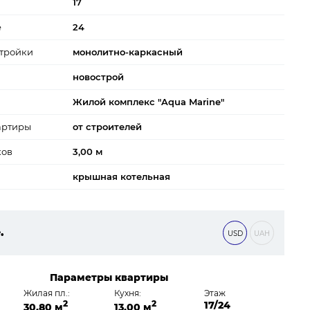
17
е
24
тройки
монолитно-каркасный
новострой
Жилой комплекс "Aqua Marine"
артиры
от строителей
ков
3,00 м
крышная котельная
.
USD
UAH
 ₴
Параметры квартиры
Жилая пл.:
Кухня:
Этаж
2
2
17/24
30,80 м
13,00 м