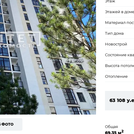
Этаж
Этажей в дом
Материал пос
Тип дома
Новострой
Состояние кв
Высота потол
Отопление
63 108 у.е
2 713 644
5 ФОТО
Общая
2
69,35 м