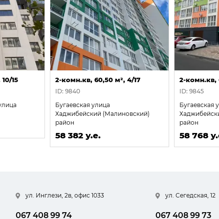
 10/15
2-комн.кв, 60,50 м², 4/17
2-комн.кв, 
ID: 9840
ID: 9845
улица
Бугаевская улица
Бугаевская 
Хаджибейский (Малиновский)
Хаджибейск
район
район
58 382 у.е.
58 768 у.
ул. Инглези, 2в, офис 1033
ул. Сегедская, 12
067 408 99 74
067 408 99 73