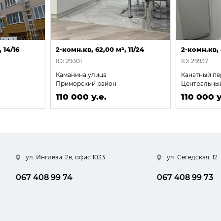
 14/16
2-комн.кв, 62,00 м², 11/24
2-комн.кв, 
ID: 29301
ID: 29937
Каманина улица
Канатный пе
Приморский район
Центральны
110 000 у.е.
110 000 у
ул. Инглези, 2в, офис 1033
ул. Сегедская, 12
067 408 99 74
067 408 99 73