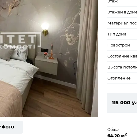
Этаж
Этажей в дом
Материал пос
Тип дома
Новострой
Состояние кв
Высота потол
Отопление
115 000 у.
4 945 00
7 ФОТО
Общая
2
64,20 м