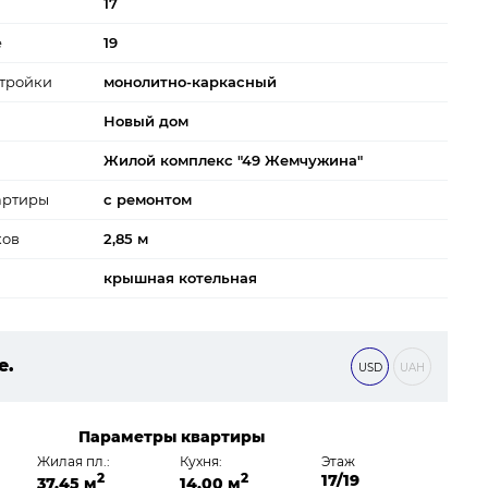
17
е
19
тройки
монолитно-каркасный
Новый дом
Жилой комплекс "49 Жемчужина"
артиры
с ремонтом
ков
2,85 м
крышная котельная
е.
USD
UAH
0 ₴
Параметры квартиры
Жилая пл.:
Кухня:
Этаж
2
2
17/19
37,45 м
14,00 м