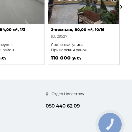
84,00 м², 1/3
2-комн.кв, 80,00 м², 10/16
2-
ID: 29527
ID:
реулок
Солнечная улица
Ка
й район
Приморский район
Пр
.е.
110 000 у.е.
11
Отдел Новостроя
050 440 62 09