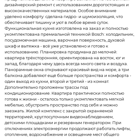
дизайнерский ремонт с использованием дорогостоящих и
высококачественных материалов. Особое внимание
уделено комфорту: сделана гидро- и шумоизоляция, что
обеспечивает тишину и уют в любое время суток.
Функциональная кухня изготовлена на заказ и полностью
укомплектована премиальной техникой Bosch: холодильник,
посудомоечная машина, варочная поверхность, духовой
шкаф и вытяжка - всё уже установлено и готово к
использованию. Планировка продумана до мелочей:
квартира трёхсторонняя, ориентирована на восток, юг и
запад, благодаря чему здесь всегда много света и воздуха.
Панорамные окна открывают красивый вид на море, а три
балкона добавляют ещё больше пространства и комфорта -
один выход из кухни, второй и третий - из комнат.
Дополнительно проложены трассы под
кондиционирование. Квартира практически полностью
готова к жизни - осталось только укомплектовать мягкой
мебелью, обустроить пространство под себя и можно
заезжать. Жилой комплекс с закрытой охраняемой
территорией, круглосуточным видеонаблюдением,
детскими площадками и резервным генератором. При
отключениях электроэнергии продолжают работать лифты,
отопление, водоснабжение и освещение мест общего