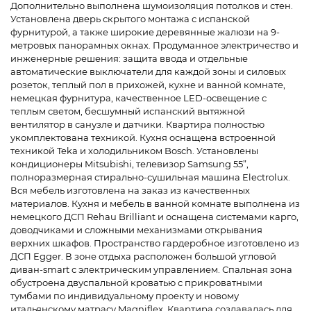
Дополнительно выполнена шумоизоляция потолков и стен.
Установлена ​​дверь скрытого монтажа с испанской
фурнитурой, а также широкие деревянные жалюзи на 9-
метровых панорамных окнах. Продуманное электричество и
инженерные решения: защита ввода и отдельные
автоматические выключатели для каждой зоны и силовых
розеток, теплый пол в прихожей, кухне и ванной комнате,
немецкая фурнитура, качественное LED-освещение с
теплым светом, бесшумный испанский вытяжной
вентилятор в санузле и датчики. Квартира полностью
укомплектована техникой. Кухня оснащена встроенной
техникой Teka и холодильником Bosch. Установлены
кондиционеры Mitsubishi, телевизор Samsung 55”,
полноразмерная стирально-сушильная машина Electrolux.
Вся мебель изготовлена ​​на заказ из качественных
материалов. Кухня и мебель в ванной комнате выполнена из
немецкого ДСП Rehau Brilliant и оснащена системами карго,
доводчиками и сложными механизмами открывания
верхних шкафов. Пространство гардеробное изготовлено из
ДСП Egger. В зоне отдыха расположен большой угловой
диван-smart с электрическим управлением. Спальная зона
обустроена двуспальной кроватью с прикроватными
тумбами по индивидуальному проекту и новому
итальянскому матрасу Magniflex. Квартира создавалась для