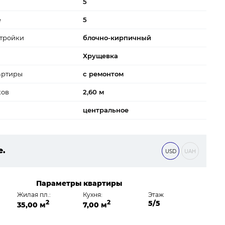
5
е
5
тройки
блочно-кирпичный
Хрущевка
артиры
с ремонтом
ков
2,60 м
центральное
е.
USD
UAH
0 ₴
Параметры квартиры
Жилая пл.:
Кухня:
Этаж
2
2
5/5
35,00 м
7,00 м