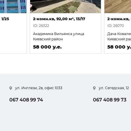
 1/25
2-комн.кв, 92,00 м², 13/17
2-комн.кв, 
ID: 26322
ID: 26070
Академика Вильямса улица
Дача Ковале
Киевский район
Киевский ра
58 000 у.е.
58 000 у.
ул. Инглези, 2в, офис 1033
ул. Сегедская, 12
067 408 99 74
067 408 99 73