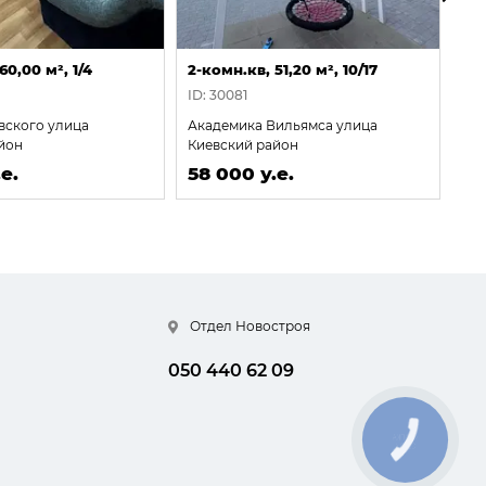
60,00 м², 1/4
2-комн.кв, 51,20 м², 10/17
2-к
ID: 30081
ID:
вского улица
Академика Вильямса улица
Са
йон
Киевский район
Це
е.
58 000 у.е.
58
Отдел Новостроя
050 440 62 09