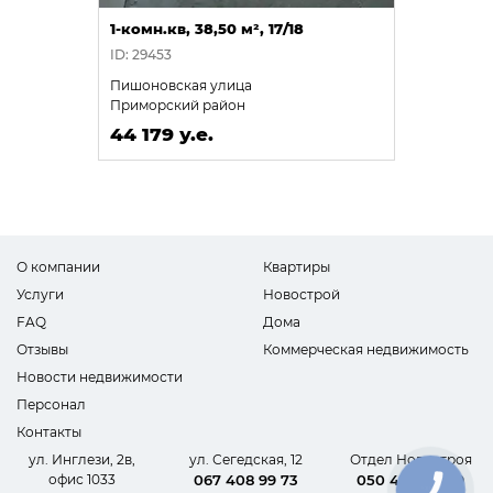
1-комн.кв, 38,50 м², 17/18
ID: 29453
Пишоновская улица
Приморский район
44 179 у.е.
О компании
Квартиры
Услуги
Новострой
FAQ
Дома
Отзывы
Коммерческая недвижимость
Новости недвижимости
Персонал
Контакты
ул. Инглези, 2в,
ул. Сегедская, 12
Отдел Новостроя
офис 1033
067 408 99 73
050 440 62 09
КНОПКА