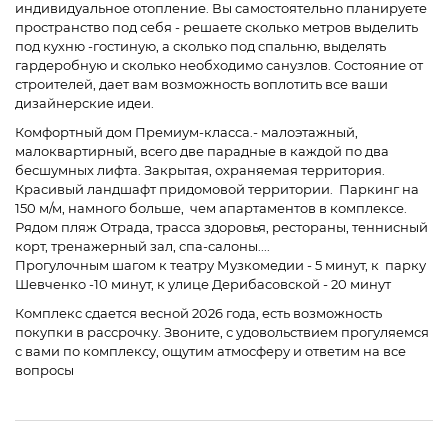
индивидуальное отопление. Вы самостоятельно планируете
пространство под себя - решаете сколько метров выделить
под кухню -гостиную, а сколько под спальню, выделять
гардеробную и сколько необходимо санузлов. Состояние от
строителей, дает вам возможность воплотить все ваши
дизайнерские идеи.
Комфортный дом Премиум-класса.- малоэтажный,
малоквартирный, всего две парадные в каждой по два
бесшумных лифта. Закрытая, охраняемая территория.
Красивый ландшафт придомовой территории. Паркинг на
150 м/м, намного больше, чем апартаментов в комплексе.
Рядом пляж Отрада, трасса здоровья, рестораны, теннисный
корт, тренажерный зал, спа-салоны....
Прогулочным шагом к театру Музкомедии - 5 минут, к парку
Шевченко -10 минут, к улице Дерибасовской - 20 минут
Комплекс сдается весной 2026 года, есть возможность
покупки в рассрочку. Звоните, с удовольствием прогуляемся
с вами по комплексу, ощутим атмосферу и ответим на все
вопросы