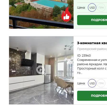
Цена:
USD
ГРН
ПОДРОБН
3-комнатная ква
Приморский район,
ID: 23940
Современная и уютн
районе Аркадии. Кв
Просторный холл с
го…
Цена:
USD
ГРН
ПОДРОБН