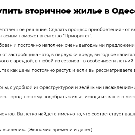
упить вторичное жилье в Одес
ветственное решение. Сделать процесс приобретения - от 
опасным поможет агентство "Приоритет".
ован и постоянно наполнен очень выгодными предложениями
е от застройщика - это, в первую очередь, выгодное капит
ого с арендой, в любой из сезонов - в особенности летний 
так как цены постоянно растут, и если вы рассматриваете 
оны, с удобной инфраструктурой и зелёными насаждениями,
весь город, поэтому подобрать жилье, исходя из вашего мес
нтов. Вы легко найдете именно то, что соответствует ва
у вселению. (Экономия времени и денег)