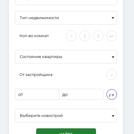
Кол-во комнат
1
2
3
4+
Состояние квартиры
От застройщика
✓
от
до
у.е.
Выберите новострой