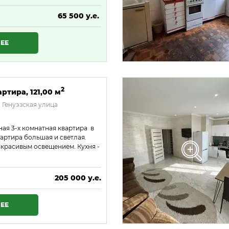
65 500 у.е.
2 816 500 ₴
ЕЕ
2
ртира, 121,00 м
 Генуэзская улица
ая 3-х комнатная квартира в
артира большая и светлая.
 красивым освещением. Кухня -
205 000 у.е.
8 815 000 ₴
ЕЕ