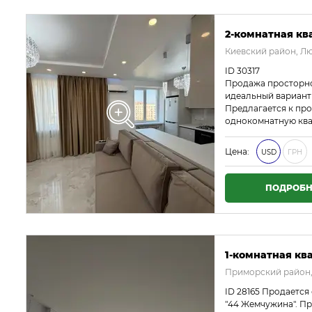
2-комнатная ква
Киевский район, Л
ID 30317
Продажа просторно
идеальный вариант
Предлагается к пр
однокомнатную кв
Цена:
USD
ГРН
ПОДРОБН
1-комнатная ква
Приморский район,
ID 28165 Продается
"44 Жемчужина". Пр