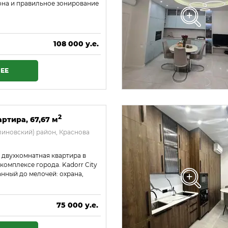
она и правильное зонирование
108 000 у.е.
4 644 000 ₴
ЕЕ
2
ртира, 67,67 м
иновский) район, Краснова
 двухкомнатная квартира в
омплексе города. Kadorr City
нный до мелочей: охрана,
75 000 у.е.
3 225 000 ₴