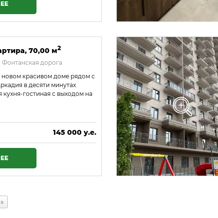
ЕЕ
2
артира, 70,00 м
 Фонтанская дорога
в новом красивом доме рядом с
Аркадия в десяти минутах
 кухня-гостиная с выходом на
145 000 у.е.
6 235 000 ₴
ЕЕ
»