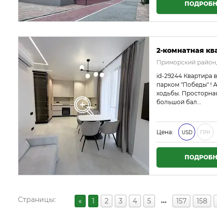
ПОДРОБН
2-комнатная кв
Приморский район,
id-29244 Квартира 
парком "Победы" ! 
ходьбы. Просторная
большой бал…
Цена:
USD
ГРН
ПОДРОБН
Страницы:
…
«
1
2
3
4
5
157
158