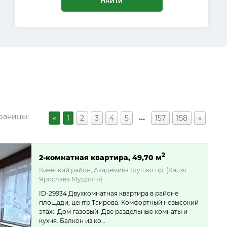
НАЙТИ
раницы:
…
«
1
2
3
4
5
157
158
»
2
2-комнатная квартира, 49,70 м
Киевский район, Академика Глушко пр. (Князя
Ярослава Мудрого)
ID-29934 Двухкомнатная квартира в районе
площади, центр Таирова. Комфортный невысокий
этаж. Дом газовый. Две раздельные комнаты и
кухня. Балкон из ко…