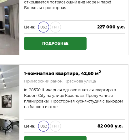
открывается потрясающий вид море и парк!
Большая просторная …
227 000 у.е.
Цена:
USD
ГРН
9 761 000 ₴
ПОДРОБНЕЕ
2
1-комнатная квартира, 42,60 м
Приморский район, Краснова улица
id-28530 Шикарная однокомнатная квартира в
Kadorr City на улице Краснова. Продуманная
планировка! Просторная кухня-студия с выходом
на балкон и отде…
82 000 у.е.
Цена:
USD
ГРН
3 526 000 ₴