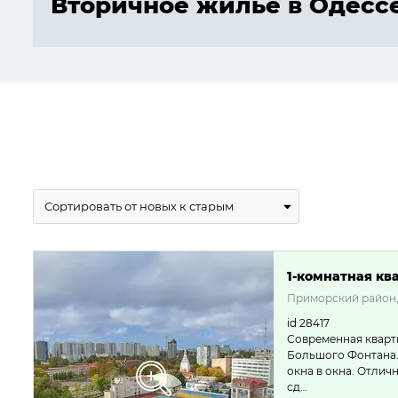
Вторичное жилье в Одесс
1-комнатная ква
Приморский район,
id 28417
Современная кварти
Большого Фонтана.
окна в окна. Отлич
сд…