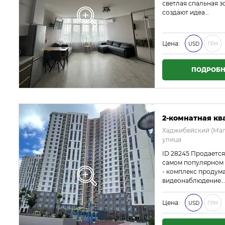
светлая спальная з
создают идеа…
Цена:
USD
ГРН
ПОДРОБН
2-комнатная ква
Хаджибейский (Мал
улица
ID 28245 Продается
самом популярном к
- комплекс продума
видеонаблюдение…
Цена:
USD
ГРН