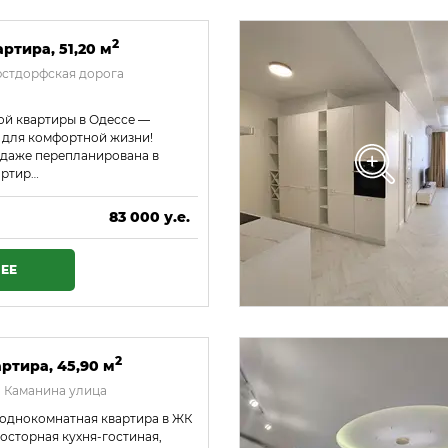
2
ртира, 51,20 м
юстдорфская дорога
й квартиры в Одессе —
 для комфортной жизни!
одаже перепланирована в
артир…
83 000 у.е.
3 569 000 ₴
ЕЕ
2
ртира, 45,90 м
 Каманина улица
 однокомнатная квартира в ЖК
осторная кухня-гостиная,