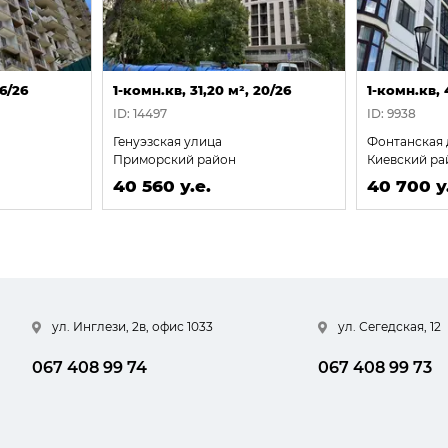
 6/26
1-комн.кв, 31,20 м², 20/26
1-комн.кв, 
ID: 14497
ID: 9938
Генуэзская улица
Фонтанская 
Приморский район
Киевский ра
40 560 у.е.
40 700 у
ул. Инглези, 2в, офис 1033
ул. Сегедская, 12
067 408 99 74
067 408 99 73