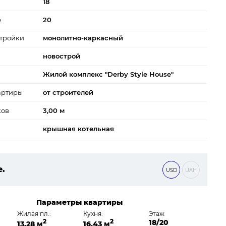
18
е
20
тройки
монолитно-каркасный
новострой
Жилой комплекс "Derby Style House"
артиры
от строителей
ков
3,00 м
крышная котельная
е.
USD
UAH
2 ₴
Параметры квартиры
Жилая пл.:
Кухня:
Этаж
2
2
18/20
13,28 м
16,43 м