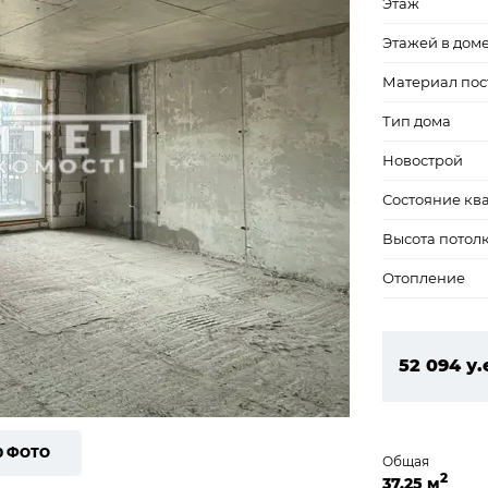
Этаж
Этажей в дом
Материал пос
Тип дома
Новострой
Состояние кв
Высота потол
Отопление
52 094 у.
2 240 04
0 ФОТО
Общая
2
37,25 м