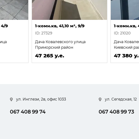
 4/9
1-комн.кв, 41,10 м², 9/9
1-комн.кв, 4
ID: 27329
ID: 21020
лица
Дача Ковалевского улица
Дача Ковале
Приморский район
Киевский ра
47 265 у.е.
47 380 у.
ул. Инглези, 2в, офис 1033
ул. Сегедская, 12
067 408 99 74
067 408 99 73