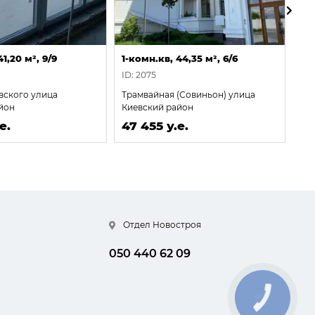
1,20 м², 9/9
1-комн.кв, 44,35 м², 6/6
1-к
ID: 2075
ID:
вского улица
Трамвайная (Совиньон) улица
Ни
йон
Киевский район
Пе
ра
е.
47 455 у.е.
47
Отдел Новостроя
050 440 62 09