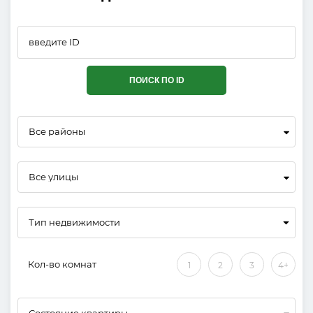
ПОИСК ПО ID
Все районы
Все улицы
Кол-во комнат
1
2
3
4+
Состояние квартиры