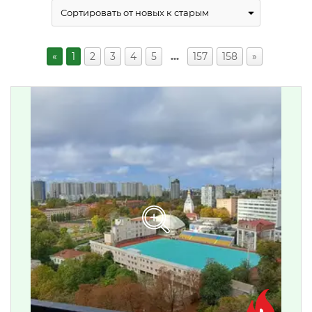
«
1
2
3
4
5
…
157
158
»