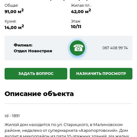
Общая
Жилая пл.:
2
2
91,00 м
42,00 м
Кухня:
Этаж
2
10/11
14,00 м
Филиал:
067 408 99 74
Отдел Новостроя
☎
ЗАДАТЬ ВОПРОС
НАЗНАЧИТЬ ПРОСМОТР
Описание объекта
Id - 1891
Жилой дом находится по ул. Старицкого, в Малиновском
районе, недалеко от супермаркета «Аэропортовский». Дом
входит в микрорайон из пяти 10-этажных зданий. На жилых