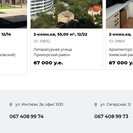
 12/14
2-комн.кв, 55,00 м², 12/22
2-комн.кв, 
ID: 29832
ID: 29801
Литературная улица
Архитекторс
новский)
Приморский район
Киевский ра
67 000 у.е.
67 000 у.
ул. Инглези, 2в, офис 1033
ул. Сегедская, 12
067 408 99 74
067 408 99 73