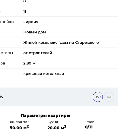
8
е
11
тройки
кирпич
Новый дом
Жилой комплекс "дом на Старицкого"
артиры
от строителей
ков
2,80 м
крышная котельная
е.
USD
UAH
 ₴
Параметры квартиры
Жилая пл.:
Кухня:
Этаж
2
2
8/11
50,00 м
20,00 м