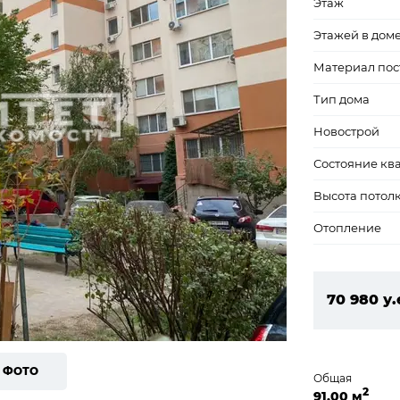
Этаж
Этажей в дом
Материал пос
Тип дома
Новострой
Состояние кв
Высота потол
Отопление
70 980 у.
3 052 140
7 ФОТО
Общая
2
91,00 м