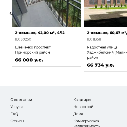
2-комн.кв, 42,00 м², 4/12
2-комн.кв, 60,67 м²,
ID: 30250
ID: 11358
Шевченко проспект
Радостная улица
Приморский район
Хаджибейский (Мали
район
66 000 у.е.
66 734 у.е.
О компании
Квартиры
Услуги
Новострой
FAQ
Дома
Отзывы
Коммерческая
недвижимость