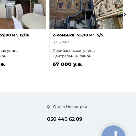
57,00 м², 12/16
2-комн.кв, 55,70 м², 5/5
2-к
ID: 27467
ID:
кая улица
Дерибасовская улица
Фо
йон
Центральный район
Пр
е.
67 000 у.е.
67
Отдел Новостроя
050 440 62 09