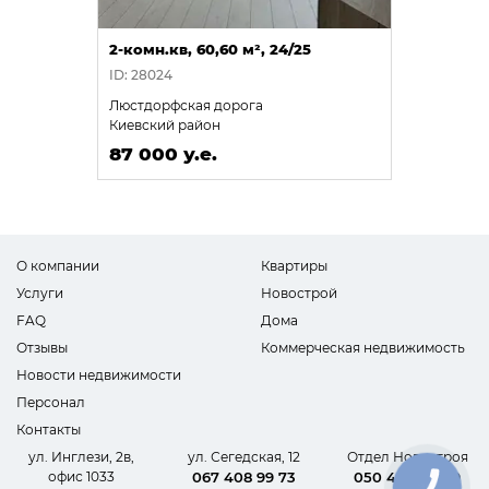
2-комн.кв, 60,60 м², 24/25
ID: 28024
Люстдорфская дорога
Киевский район
87 000 у.е.
О компании
Квартиры
Услуги
Новострой
FAQ
Дома
Отзывы
Коммерческая недвижимость
Новости недвижимости
Персонал
Контакты
ул. Инглези, 2в,
ул. Сегедская, 12
Отдел Новостроя
офис 1033
067 408 99 73
050 440 62 09
КНОПКА