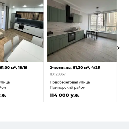
61,00 м², 18/19
2-комн.кв, 81,30 м², 4/25
2-
ID: 29967
ID:
улица
Новобереговая улица
Кр
йон
Приморский район
Ха
ра
.е.
114 000 у.е.
11