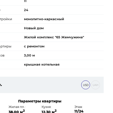
11
е
24
тройки
монолитно-каркасный
Новый дом
Жилой комплекс "65 Жемчужина"
артиры
с ремонтом
ков
3,00 м
крышная котельная
е.
USD
UAH
0 ₴
Параметры квартиры
Жилая пл.:
Кухня:
Этаж
2
2
11/24
38,00 м
12,30 м