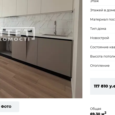
Этаж
Этажей в дом
Материал пос
Тип дома
Новострой
Состояние кв
Высота потол
Отопление
117 810 у.
5 065 83
1 ФОТО
Общая
2
69,30 м