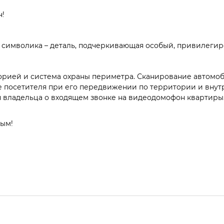
н!
я символика – деталь, подчеркивающая особый, привилегир
ией и система охраны периметра. Сканирование автомоб
 посетителя при его передвижении по территории и внутр
н владельца о входящем звонке на видеодомофон квартиры
ным!