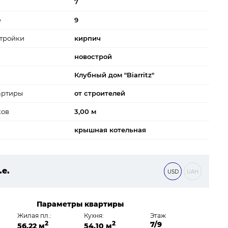
7
е
9
тройки
кирпич
новострой
Клубный дом "Biarritz"
артиры
от строителей
ков
3,00 м
крышная котельная
.е.
USD
UAH
80 ₴
Параметры квартиры
Жилая пл.:
Кухня:
Этаж
2
2
7/9
56,22 м
54,10 м