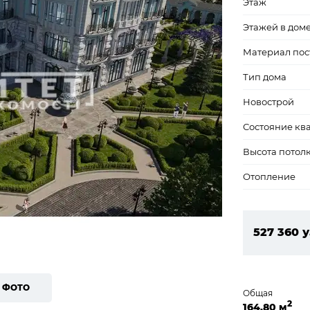
Этаж
Этажей в дом
Материал пос
Тип дома
Новострой
Состояние кв
Высота потол
Отопление
527 360 у
22 676 4
9 ФОТО
Общая
2
164,80 м