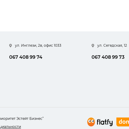
ул. Инглези, 2в, офис 1033
ул. Сегедская, 12
067 408 99 74
067 408 99 73
риоритет Эстейт Бизнес”
циальности