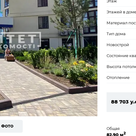
Этаж
Этажей в дом
Материал пос
Тип дома
Новострой
Состояние кв
Высота потол
Отопление
88 703 у.
3 814 229
1 ФОТО
Общая
2
82,90 м