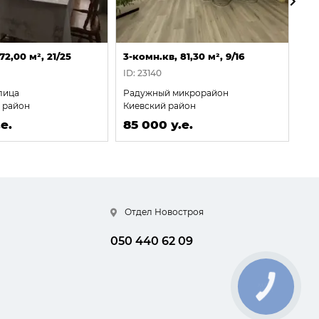
72,00 м², 21/25
3-комн.кв, 81,30 м², 9/16
3-
ID: 23140
ID:
лица
Радужный микрорайон
Ма
 район
Киевский район
Це
е.
85 000 у.е.
85
Отдел Новостроя
050 440 62 09