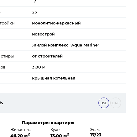
17
е
23
тройки
монолитно-каркасный
новострой
Жилой комплекс "Aqua Marine"
артиры
от строителей
ков
3,00 м
крышная котельная
е.
USD
UAH
 ₴
Параметры квартиры
Жилая пл.:
Кухня:
Этаж
2
2
17/23
46,20 м
13,00 м