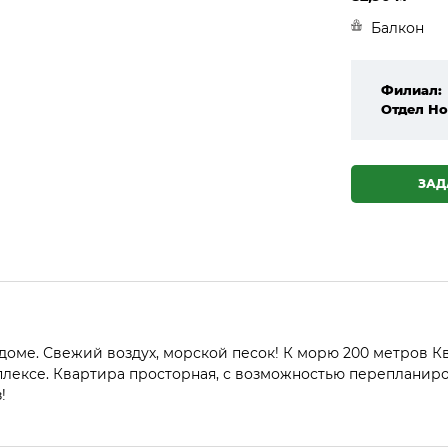
Балкон
Филиал:
Отдел Но
ЗАД
оме. Свежий воздух, морской песок! К морю 200 метров Ква
мплексе. Квартира просторная, с возможностью перепланиро
!