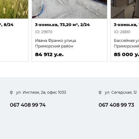
², 8/24
3-комн.кв, 73,20 м², 2/24
3-комн.кв, 
ID: 29670
ID: 26861
Ивана Франко улица
Бассейная у
Приморский район
Приморский
84 912 у.е.
85 000 у.
ул. Инглези, 2в, офис 1033
ул. Сегедская, 12
067 408 99 74
067 408 99 73