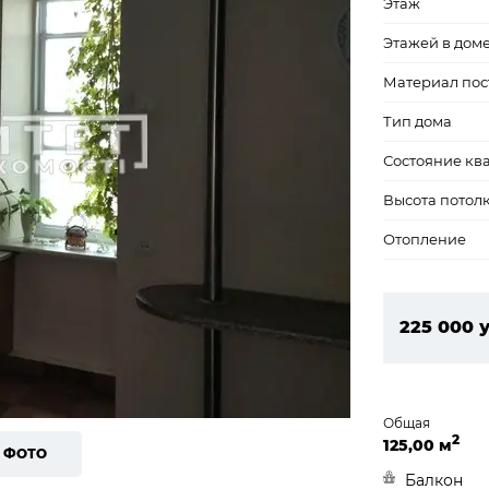
Этаж
Этажей в дом
Материал пос
Тип дома
Состояние кв
Высота потол
Отопление
225 000 у
9 675 00
Общая
2
125,00 м
9 ФОТО
Балкон