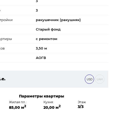
3
е
3
тройки
ракушечник (ракушняк)
Старый фонд
артиры
с ремонтом
ков
3,50 м
АОГВ
.е.
USD
UAH
0 ₴
Параметры квартиры
Жилая пл.:
Кухня:
Этаж
2
2
3/3
85,00 м
20,00 м